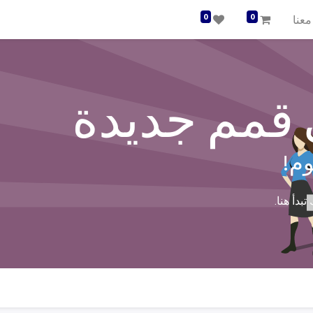
0
0
معنا
 قمم جديدة
وم!
بدأ هنا.